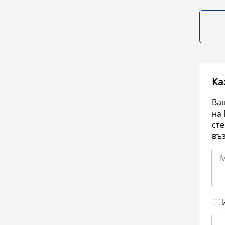
Ка
Ваш
на 
сте
въ