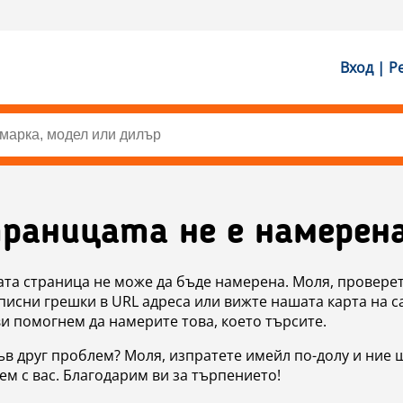
Вход | Р
раницата не е намерен
ата страница не може да бъде намерена. Моля, проверет
исни грешки в URL адреса или вижте нашата карта на с
ви помогнем да намерите това, което търсите.
в друг проблем? Моля, изпратете имейл по-долу и ние 
м с вас. Благодарим ви за търпението!