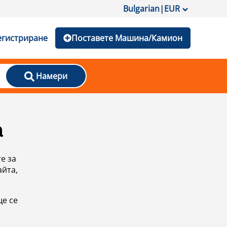
Bulgarian
|
EUR
егистриране
Поставете Машина/Камион
Намери
а
е за
айта,
ще се