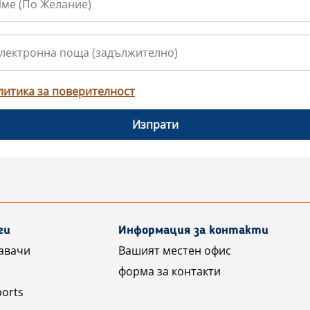
литика за поверителност
Изпрати
ги
Информация за контакти
авачи
Вашият местен офис
форма за контакти
ports