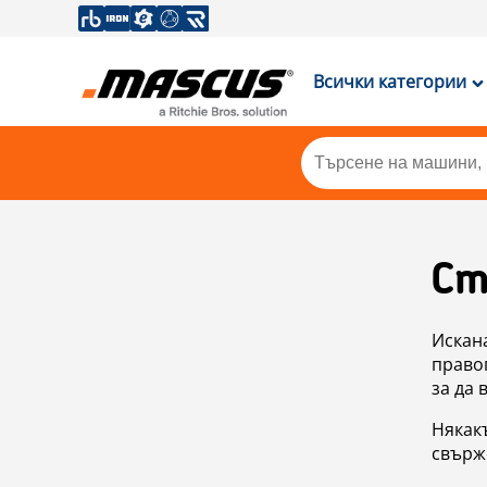
Всички категории
Ст
Искан
правоп
за да 
Някакъ
свърже