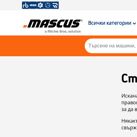
Всички категории
Ст
Искан
правоп
за да 
Някакъ
свърже