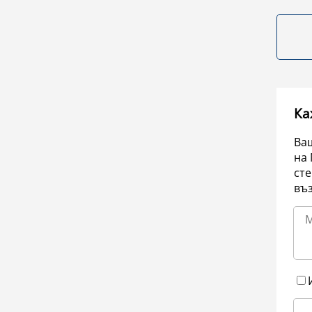
Ка
Ваш
на 
сте
въ