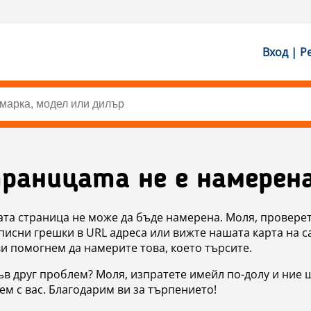
Вход | Р
раницата не е намерен
ата страница не може да бъде намерена. Моля, проверет
исни грешки в URL адреса или вижте нашата карта на с
ви помогнем да намерите това, което търсите.
в друг проблем? Моля, изпратете имейл по-долу и ние 
м с вас. Благодарим ви за търпението!