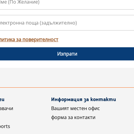
литика за поверителност
Изпрати
ги
Информация за контакти
авачи
Вашият местен офис
форма за контакти
ports