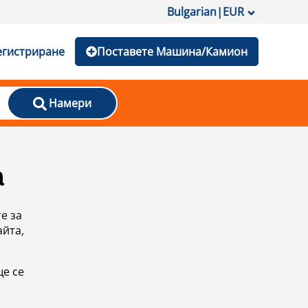
Bulgarian
|
EUR
егистриране
Поставете Машина/Камион
Намери
а
е за
айта,
ще се