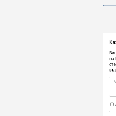
Ка
Ваш
на 
сте
въ