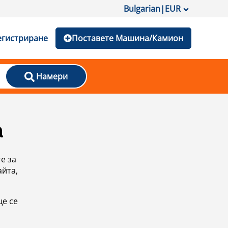
Bulgarian
|
EUR
егистриране
Поставете Машина/Камион
Намери
а
е за
айта,
ще се