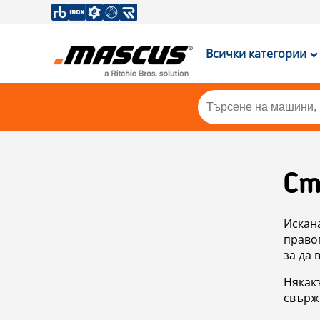
Всички категории
Ст
Искан
правоп
за да 
Някакъ
свърже