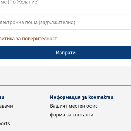
литика за поверителност
Изпрати
ги
Информация за контакти
авачи
Вашият местен офис
форма за контакти
ports