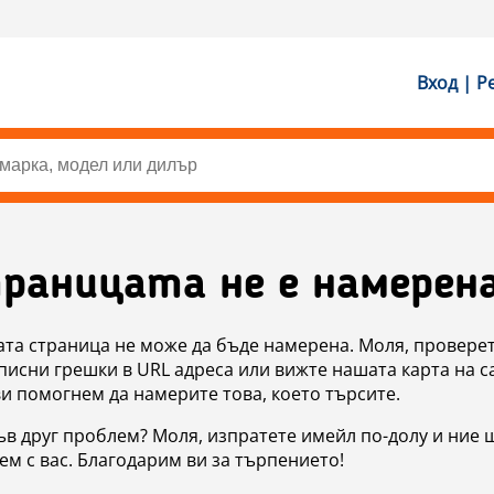
Вход | Р
раницата не е намерен
ата страница не може да бъде намерена. Моля, проверет
исни грешки в URL адреса или вижте нашата карта на с
ви помогнем да намерите това, което търсите.
в друг проблем? Моля, изпратете имейл по-долу и ние 
м с вас. Благодарим ви за търпението!