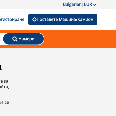
Bulgarian
|
EUR
егистриране
Поставете Машина/Камион
Намери
а
е за
айта,
ще се