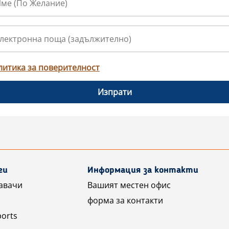
литика за поверителност
Изпрати
ги
Информация за контакти
авачи
Вашият местен офис
форма за контакти
ports