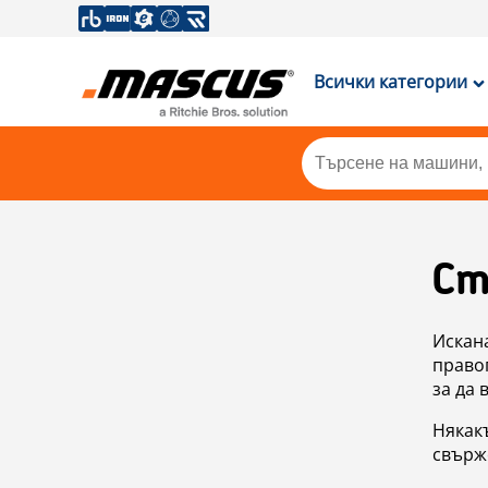
Всички категории
Ст
Искан
правоп
за да 
Някакъ
свърже