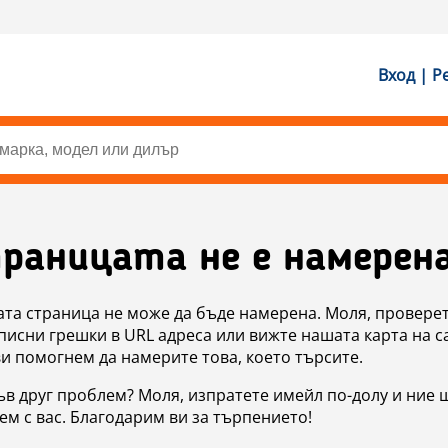
Вход | Р
раницата не е намерен
ата страница не може да бъде намерена. Моля, проверет
исни грешки в URL адреса или вижте нашата карта на с
ви помогнем да намерите това, което търсите.
в друг проблем? Моля, изпратете имейл по-долу и ние 
м с вас. Благодарим ви за търпението!