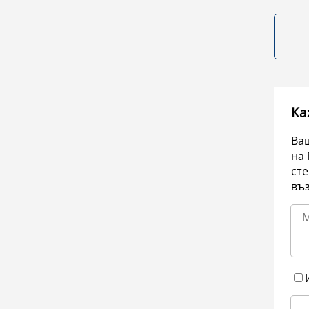
Ка
Ваш
на 
сте
въ